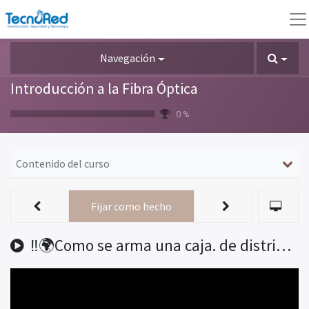
Navegación
Introducción a la Fibra Óptica
0 %
Contenido del curso
Fijar como hecho
‼️🌍Como se arma una caja. de distribución NAP. FTTH. con cable en sangría. (Fibra óptica)‼️🌍