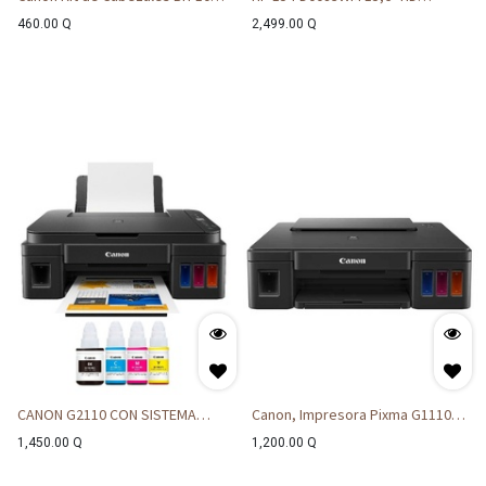
CH-10 Color y Negro
Pentium N200 1,8 GHz 4 GB RAM
460.00
Q
2,499.00
Q
128 GB SSD
CANON G2110 CON SISTEMA
Canon, Impresora Pixma G1110,
CONTINUO DE FABRICA
Sistema de tinta Continuo
1,450.00
Q
1,200.00
Q