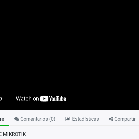
re
Comentarios (
0
)
Estadísticas
Compartir
E MIKROTIK